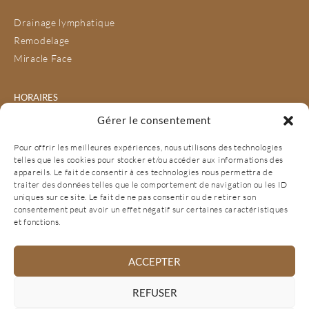
Drainage lymphatique
Remodelage
Miracle Face
HORAIRES
Gérer le consentement
Lundi
09:00 - 19:00
Mardi
09:00 - 20:30
Pour offrir les meilleures expériences, nous utilisons des technologies
Mercredi
09:00 - 12:00
telles que les cookies pour stocker et/ou accéder aux informations des
Jeudi
09:00 - 19:00
appareils. Le fait de consentir à ces technologies nous permettra de
Vendredi
09:00 - 20:30
traiter des données telles que le comportement de navigation ou les ID
Samedi
10:00 - 13:00
uniques sur ce site. Le fait de ne pas consentir ou de retirer son
Dimanche
Fermé
consentement peut avoir un effet négatif sur certaines caractéristiques
et fonctions.
ACCEPTER
PRENDRE RENDEZ-VOUS
REFUSER