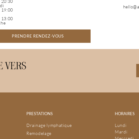
- 20:30
di
hello@a
- 19:00
- 13:00
che
PRENDRE RENDEZ-VOUS
 VERS
PRESTATIONS
HORAIRES
Drainage lymphatique
Lundi
Mardi
Remodelage
Mercredi