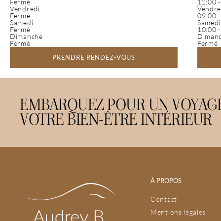
Fermé
12:00 
Vendredi
Vendre
Fermé
09:00 
Samedi
Samedi
Fermé
10:00 
Dimanche
Diman
Fermé
Fermé
PRENDRE RENDEZ-VOUS
EMBARQUEZ POUR UN VOYAGE
VOTRE BIEN-ÊTRE INTÉRIEUR
À PROPOS
Contact
Mentions légales