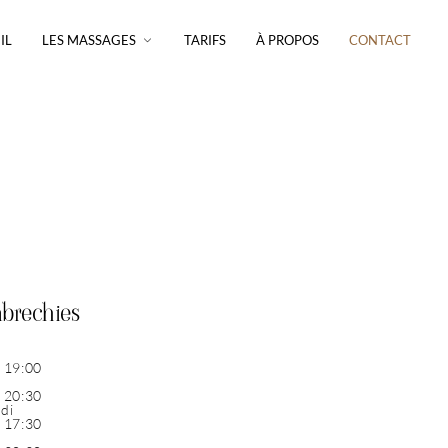
IL
LES MASSAGES
TARIFS
À PROPOS
CONTACT
rechies
- 19:00
- 20:30
di
- 17:30