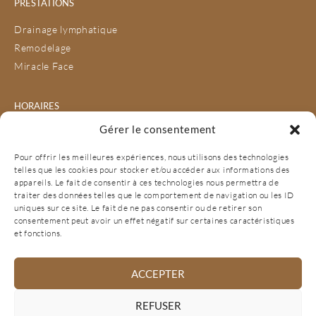
PRESTATIONS
Drainage lymphatique
Remodelage
Miracle Face
HORAIRES
Gérer le consentement
Lundi
09:00 - 19:00
Mardi
09:00 - 20:30
Pour offrir les meilleures expériences, nous utilisons des technologies
Mercredi
09:00 - 12:00
telles que les cookies pour stocker et/ou accéder aux informations des
Jeudi
09:00 - 19:00
appareils. Le fait de consentir à ces technologies nous permettra de
Vendredi
09:00 - 20:30
traiter des données telles que le comportement de navigation ou les ID
Samedi
10:00 - 13:00
uniques sur ce site. Le fait de ne pas consentir ou de retirer son
consentement peut avoir un effet négatif sur certaines caractéristiques
Dimanche
Fermé
et fonctions.
ACCEPTER
PRENDRE RENDEZ-VOUS
REFUSER